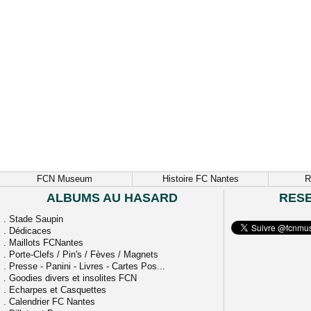
FCN Museum
Histoire FC Nantes
R
ALBUMS AU HASARD
RES
.
Stade Saupin
.
Dédicaces
.
Maillots FCNantes
.
Porte-Clefs / Pin's / Fèves / Magnets
.
Presse - Panini - Livres - Cartes Pos...
.
Goodies divers et insolites FCN
.
Echarpes et Casquettes
.
Calendrier FC Nantes