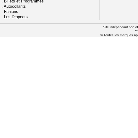
.
Billets et Programmes
.
Autocollants
.
Fanions
.
Les Drapeaux
Site indépendant non of
**
© Toutes les marques appa