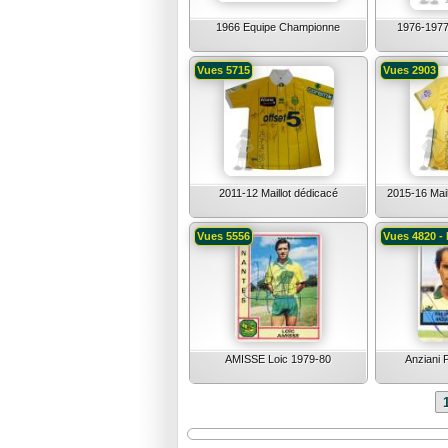
1966 Equipe Championne
1976-1977
Vues 5715
Vues 2903
2011-12 Maillot dédicacé
2015-16 Mai
Vues 5556
Vues 4820 - 
AMISSE Loic 1979-80
Anziani 