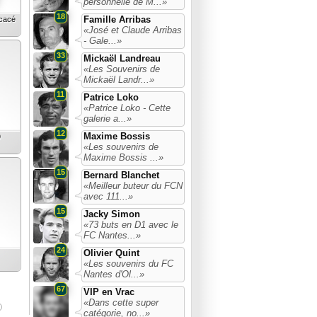
personnelle de M...»
18
Famille Arribas
icacé
«José et Claude Arribas
- Gale...»
33
Mickaël Landreau
«Les Souvenirs de
Mickaël Landr...»
11
Patrice Loko
«Patrice Loko - Cette
galerie a...»
12
Maxime Bossis
9
«Les souvenirs de
Maxime Bossis ...»
15
Bernard Blanchet
«Meilleur buteur du FCN
avec 111...»
15
Jacky Simon
«73 buts en D1 avec le
FC Nantes...»
24
Olivier Quint
«Les souvenirs du FC
Nantes d'Ol...»
67
VIP en Vrac
«Dans cette super
catégorie, no...»