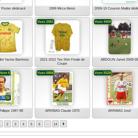
 Poster dédicacé
1999 Mirza Mesic
2009-10 Coussin Maillot déd
Vues 2061
Vues 4409
llot Yacine Bammou
2021-2022 Tee Shirt Finale de
ABDOUN Jamel 2008-0
Coupe
Note 6
Vues 6868
Vues 5528
Philippe 1987-88
ARRIBAS Claude 1970
ARRIBAS José
...
1
2
3
4
5
6
14