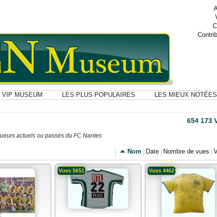
A
C
Contri
VIP MUSEUM
LES PLUS POPULAIRES
LES MIEUX NOTÉES
654 173 
s joueurs actuels ou passés du FC Nantes
Nom
Date
Nombre de vues
V
Vues 5651
Vues 4462