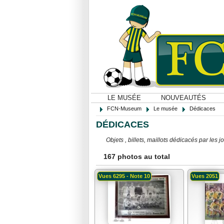
LE MUSÉE
NOUVEAUTÉS
FCN-Museum
Le musée
Dédicaces
DÉDICACES
Objets , billets, maillots dédicacés par le
167 photos au total
Vues 6295 - Note 10
Vues 2051