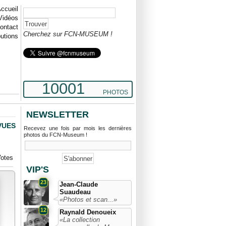
ccueil
Vidéos
ontact
Cherchez sur FCN-MUSEUM !
butions
10001
PHOTOS
NEWSLETTER
VUES
Recevez une fois par mois les dernières
photos du FCN-Museum !
otes
VIP'S
23
Jean-Claude
Suaudeau
«Photos et scan...»
12
Raynald Denoueix
«La collection